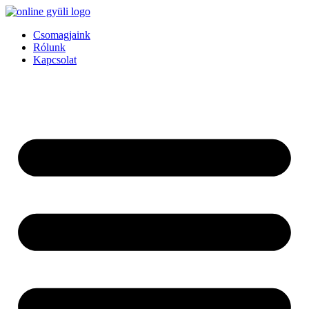
Csomagjaink
Rólunk
Kapcsolat